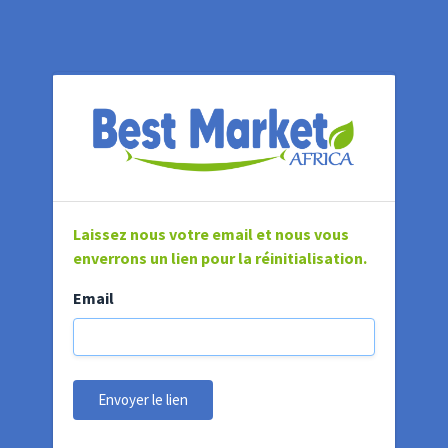
Laissez nous votre email et nous vous
enverrons un lien pour la réinitialisation.
Email
Envoyer le lien