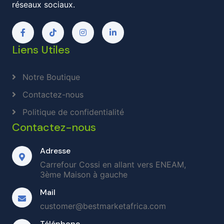
réseaux sociaux.
Liens Utiles
Notre Boutique
Contactez-nous
Politique de confidentialité
Contactez-nous
Adresse
Carrefour Cossi en allant vers ENEAM,
3ème Maison à gauche
Mail
customer@bestmarketafrica.com
Téléphone