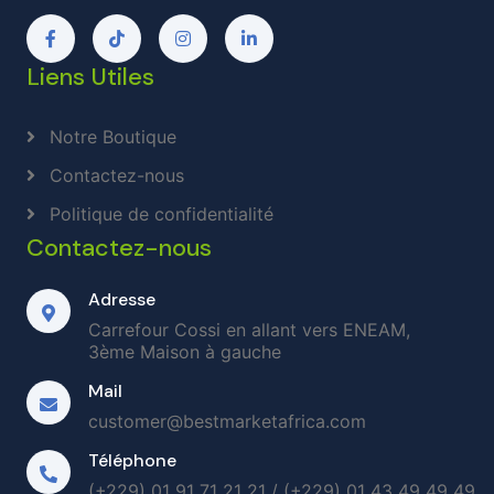
Liens Utiles
Notre Boutique
Contactez-nous
Politique de confidentialité
Contactez-nous
Adresse
Carrefour Cossi en allant vers ENEAM,
3ème Maison à gauche
Mail
customer@bestmarketafrica.com
Téléphone
(+229) 01 91 71 21 21 / (+229) 01 43 49 49 49