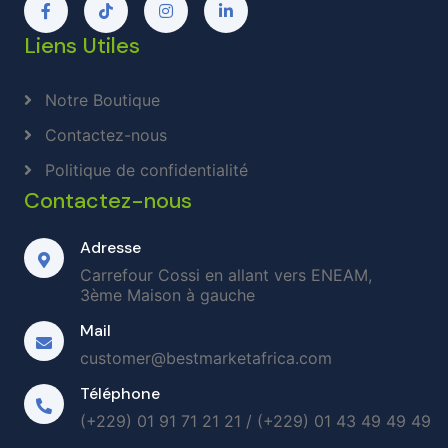
Liens Utiles
Notre Boutique
Contactez-nous
Politique de confidentialité
Contactez-nous
Adresse
Carrefour Cossi en allant vers ENEAM,
3ème Maison à gauche
Mail
customer@bestmarketafrica.com
Téléphone
(+229) 01 91 71 21 21 / (+229) 01 43 49 49 49